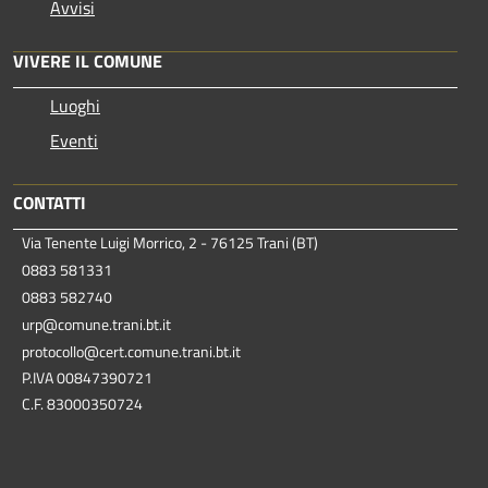
Avvisi
VIVERE IL COMUNE
Luoghi
Eventi
CONTATTI
Via Tenente Luigi Morrico, 2 - 76125 Trani (BT)
0883 581331
0883 582740
urp@comune.trani.bt.it
protocollo@cert.comune.trani.bt.it
P.IVA 00847390721
C.F. 83000350724