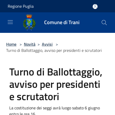
Salta al contenuto principale
Regione Puglia
Comune di Trani
Home
>
Novità
>
Avvisi
>
Turno di Ballottaggio, avviso per presidenti e scrutatori
Turno di Ballottaggio,
avviso per presidenti
e scrutatori
La costituzione dei seggi avrà luogo sabato 6 giugno
entro le ore 16