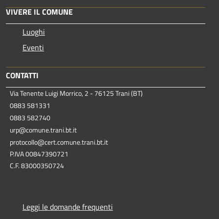
VIVERE IL COMUNE
Luoghi
Eventi
CONTATTI
Via Tenente Luigi Morrico, 2 - 76125 Trani (BT)
0883 581331
0883 582740
urp@comune.trani.bt.it
protocollo@cert.comune.trani.bt.it
P.IVA 00847390721
C.F. 83000350724
Leggi le domande frequenti