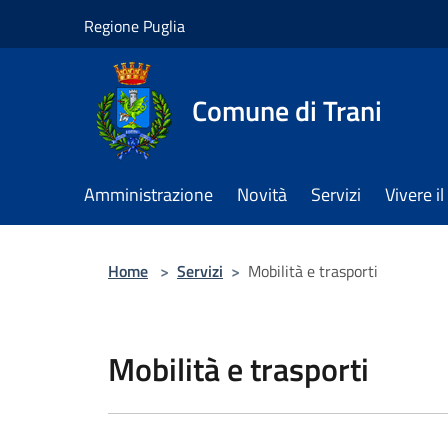
Salta al contenuto principale
Regione Puglia
Comune di Trani
Amministrazione
Novità
Servizi
Vivere 
Home
>
Servizi
>
Mobilità e trasporti
Mobilità e trasporti