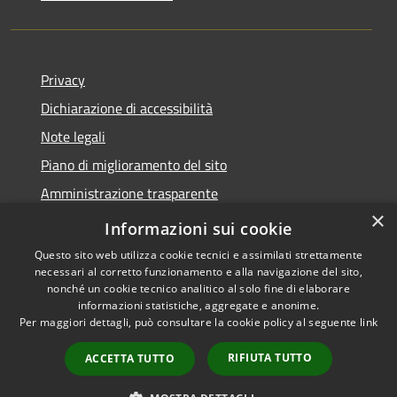
Privacy
Dichiarazione di accessibilità
Note legali
Piano di miglioramento del sito
Amministrazione trasparente
×
Albo Pretorio
Informazioni sui cookie
Questo sito web utilizza cookie tecnici e assimilati strettamente
necessari al corretto funzionamento e alla navigazione del sito,
nonché un cookie tecnico analitico al solo fine di elaborare
informazioni statistiche, aggregate e anonime.
RSS
Copyright © 2026 • Comune di
Per maggiori dettagli, può consultare la cookie policy al seguente
link
Accessibilità
Trani • Powered by
Privacy
Municipium
Accesso
•
RIFIUTA TUTTO
ACCETTA TUTTO
Cookie
redazione
Mappa del sito