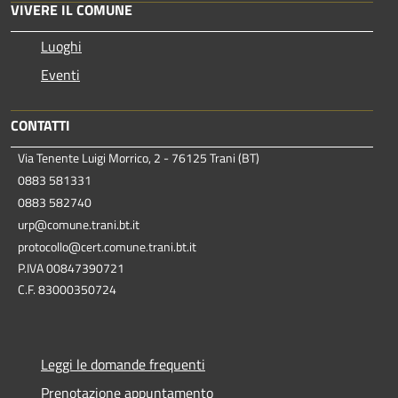
VIVERE IL COMUNE
Luoghi
Eventi
CONTATTI
Via Tenente Luigi Morrico, 2 - 76125 Trani (BT)
0883 581331
0883 582740
urp@comune.trani.bt.it
protocollo@cert.comune.trani.bt.it
P.IVA 00847390721
C.F. 83000350724
Leggi le domande frequenti
Prenotazione appuntamento