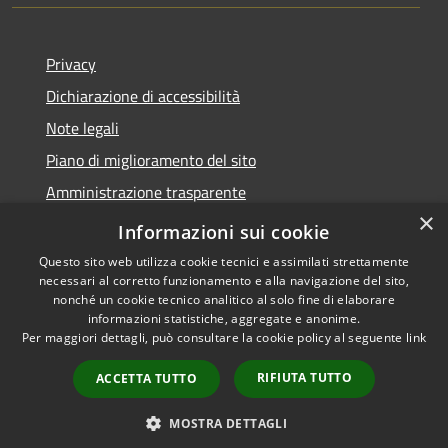
Privacy
Dichiarazione di accessibilità
Note legali
Piano di miglioramento del sito
Amministrazione trasparente
×
Albo Pretorio
Informazioni sui cookie
Questo sito web utilizza cookie tecnici e assimilati strettamente
necessari al corretto funzionamento e alla navigazione del sito,
nonché un cookie tecnico analitico al solo fine di elaborare
informazioni statistiche, aggregate e anonime.
RSS
Copyright © 2026 • Comune di
Per maggiori dettagli, può consultare la cookie policy al seguente
link
Accessibilità
Trani • Powered by
Privacy
Municipium
Accesso
•
RIFIUTA TUTTO
ACCETTA TUTTO
Cookie
redazione
Mappa del sito
MOSTRA DETTAGLI