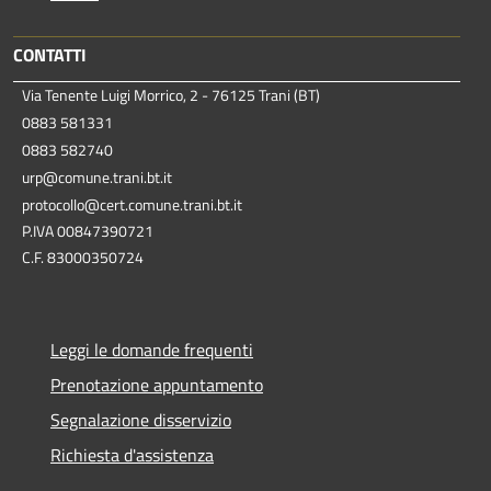
CONTATTI
Via Tenente Luigi Morrico, 2 - 76125 Trani (BT)
0883 581331
0883 582740
urp@comune.trani.bt.it
protocollo@cert.comune.trani.bt.it
P.IVA 00847390721
C.F. 83000350724
Leggi le domande frequenti
Prenotazione appuntamento
Segnalazione disservizio
Richiesta d'assistenza