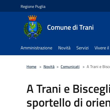
Salta al contenuto principale
Regione Puglia
Comune di Trani
Amministrazione
Novità
Servizi
Vivere 
Home
>
Novità
>
Comunicati
>
A Trani e Bisc
A Trani e Biscegl
sportello di ori