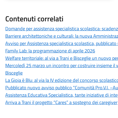
Contenuti correlati
Domande per assistenza specialistica scolastica: scadenz
Barriere architettoniche e culturali: la nuova Amministr
Avviso per Assistenza specialistica scolastica, pubblicat
Family Lab: la programmazione di aprile 2026
Welfare territoriale: al via a Trani e Bisceglie un nuovo p
Mercoledì 25 marzo un incontro per costruire insieme il we
Bisceglie
La Gioia è Blu: al via la IV edizione del concorso scolast
Pubblicato nuovo avviso pubblico “Comunità Pro.V.I. –Aut
Assistenza Educativa Specialistica, tante iniziative di int
Arriva a Trani il progetto “Cares” a sostegno dei caregiver