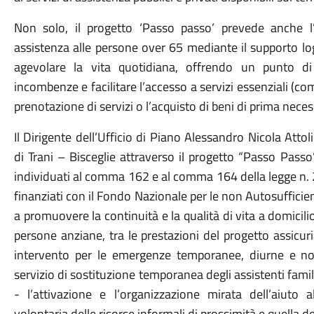
Non solo, il progetto ‘Passo passo’ prevede anche l’
assistenza alle persone over 65 mediante il supporto log
agevolare la vita quotidiana, offrendo un punto di 
incombenze e facilitare l’accesso a servizi essenziali (co
prenotazione di servizi o l’acquisto di beni di prima necess
Il Dirigente dell’Ufficio di Piano Alessandro Nicola Attolic
di Trani – Bisceglie attraverso il progetto “Passo Passo”
individuati al comma 162 e al comma 164 della legge n. 
finanziati con il Fondo Nazionale per le non Autosufficienze
a promuovere la continuità e la qualità di vita a domicil
persone anziane, tra le prestazioni del progetto assicuria
intervento per le emergenze temporanee, diurne e nott
servizio di sostituzione temporanea degli assistenti famili
- l’attivazione e l’organizzazione mirata dell’aiuto a
volontaria delle risorse informali di prossimità e quella deg