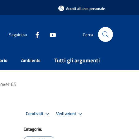
Accedi all'area personale
Seguici su
Cerca
Tutti gli argomenti
orio
Ambiente
r over 65
Condividi
Vedi azioni
Categorie: