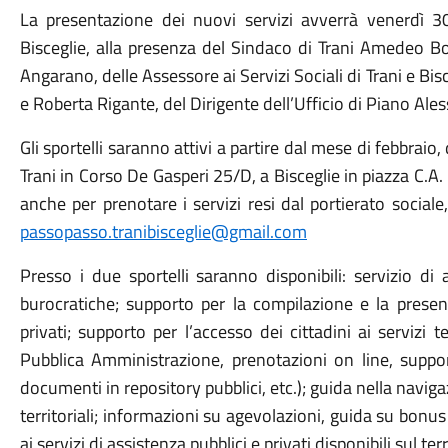
La presentazione dei nuovi servizi avverrà venerdì 3
Bisceglie, alla presenza del Sindaco di Trani Amedeo Bo
Angarano, delle Assessore ai Servizi Sociali di Trani e B
e Roberta Rigante, del Dirigente dell’Ufficio di Piano Ale
Gli sportelli saranno attivi a partire dal mese di febbraio,
Trani in Corso De Gasperi 25/D, a Bisceglie in piazza C.A. D
anche per prenotare i servizi resi dal portierato social
passopasso.tranibisceglie@gmail.com
Presso i due sportelli saranno disponibili: servizio di
burocratiche; supporto per la compilazione e la presen
privati; supporto per l’accesso dei cittadini ai servizi t
Pubblica Amministrazione, prenotazioni on line, suppo
documenti in repository pubblici, etc.); guida nella navigaz
territoriali; informazioni su agevolazioni, guida su bonu
ai servizi di assistenza pubblici e privati disponibili sul terr