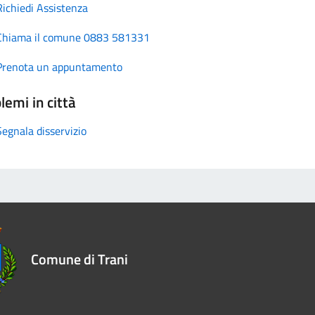
Richiedi Assistenza
Chiama il comune 0883 581331
Prenota un appuntamento
lemi in città
Segnala disservizio
Comune di Trani