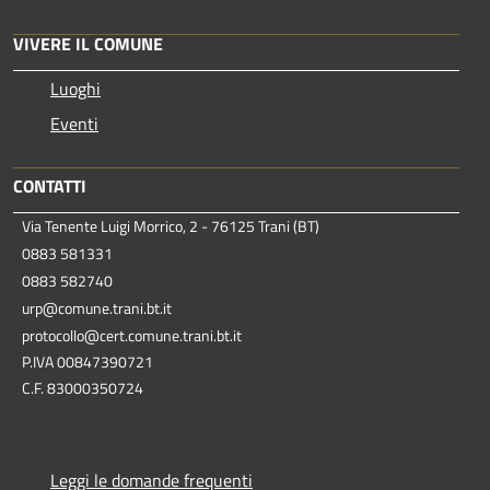
VIVERE IL COMUNE
Luoghi
Eventi
CONTATTI
Via Tenente Luigi Morrico, 2 - 76125 Trani (BT)
0883 581331
0883 582740
urp@comune.trani.bt.it
protocollo@cert.comune.trani.bt.it
P.IVA 00847390721
C.F. 83000350724
Leggi le domande frequenti