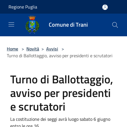
Salta al contenuto principale
Regione Puglia
Comune di Trani
Home
>
Novità
>
Avvisi
>
Turno di Ballottaggio, avviso per presidenti e scrutatori
Turno di Ballottaggio,
avviso per presidenti
e scrutatori
La costituzione dei seggi avrà luogo sabato 6 giugno
entro le ore 16