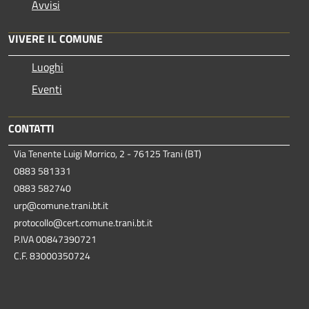
Avvisi
VIVERE IL COMUNE
Luoghi
Eventi
CONTATTI
Via Tenente Luigi Morrico, 2 - 76125 Trani (BT)
0883 581331
0883 582740
urp@comune.trani.bt.it
protocollo@cert.comune.trani.bt.it
P.IVA 00847390721
C.F. 83000350724