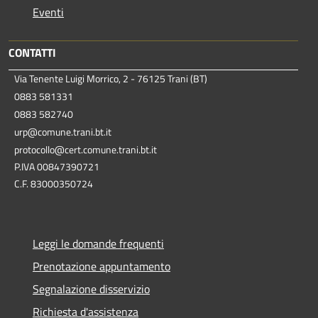
Eventi
CONTATTI
Via Tenente Luigi Morrico, 2 - 76125 Trani (BT)
0883 581331
0883 582740
urp@comune.trani.bt.it
protocollo@cert.comune.trani.bt.it
P.IVA 00847390721
C.F. 83000350724
Leggi le domande frequenti
Prenotazione appuntamento
Segnalazione disservizio
Richiesta d'assistenza