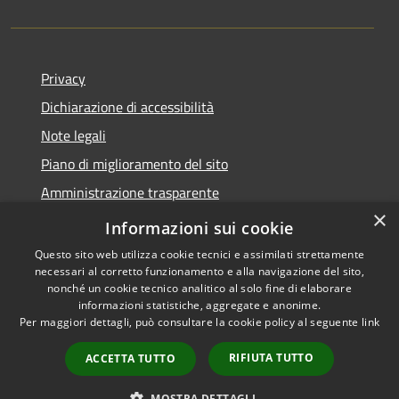
Privacy
Dichiarazione di accessibilità
Note legali
Piano di miglioramento del sito
Amministrazione trasparente
×
Albo Pretorio
Informazioni sui cookie
Questo sito web utilizza cookie tecnici e assimilati strettamente
necessari al corretto funzionamento e alla navigazione del sito,
nonché un cookie tecnico analitico al solo fine di elaborare
informazioni statistiche, aggregate e anonime.
RSS
Copyright © 2026 • Comune di
Per maggiori dettagli, può consultare la cookie policy al seguente
link
Accessibilità
Trani • Powered by
Privacy
Municipium
Accesso
•
RIFIUTA TUTTO
ACCETTA TUTTO
Cookie
redazione
Mappa del sito
MOSTRA DETTAGLI