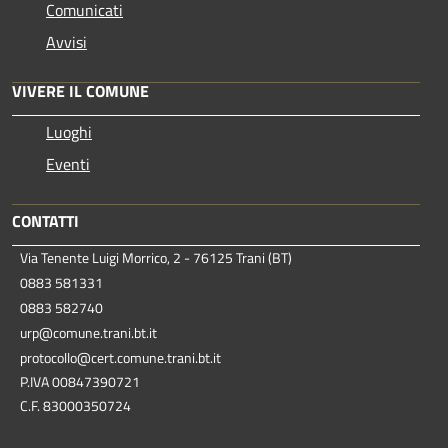
Comunicati
Avvisi
VIVERE IL COMUNE
Luoghi
Eventi
CONTATTI
Via Tenente Luigi Morrico, 2 - 76125 Trani (BT)
0883 581331
0883 582740
urp@comune.trani.bt.it
protocollo@cert.comune.trani.bt.it
P.IVA 00847390721
C.F. 83000350724