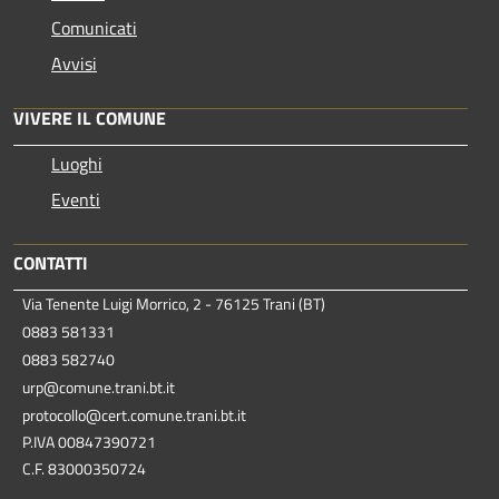
Comunicati
Avvisi
VIVERE IL COMUNE
Luoghi
Eventi
CONTATTI
Via Tenente Luigi Morrico, 2 - 76125 Trani (BT)
0883 581331
0883 582740
urp@comune.trani.bt.it
protocollo@cert.comune.trani.bt.it
P.IVA 00847390721
C.F. 83000350724