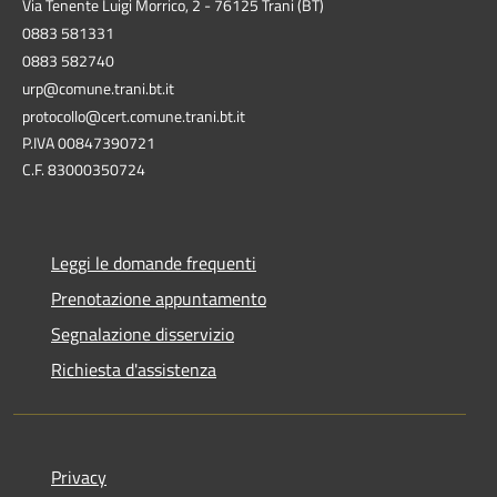
Via Tenente Luigi Morrico, 2 - 76125 Trani (BT)
0883 581331
0883 582740
urp@comune.trani.bt.it
protocollo@cert.comune.trani.bt.it
P.IVA 00847390721
C.F. 83000350724
Leggi le domande frequenti
Prenotazione appuntamento
Segnalazione disservizio
Richiesta d'assistenza
Privacy