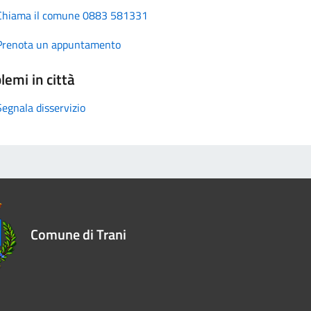
Chiama il comune 0883 581331
Prenota un appuntamento
lemi in città
Segnala disservizio
Comune di Trani