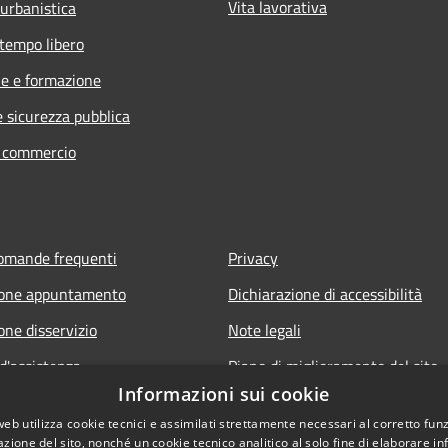
Vita lavorativa
 urbanistica
 tempo libero
e e formazione
e sicurezza pubblica
e commercio
domande frequenti
Privacy
ione appuntamento
Dichiarazione di accessibilità
one disservizio
Note legali
d'assistenza
Piano di miglioramento del sito
Informazioni sui cookie
Amministrazione trasparente
web utilizza cookie tecnici e assimilati strettamente necessari al corretto fu
Albo Pretorio
azione del sito, nonché un cookie tecnico analitico al solo fine di elaborare i