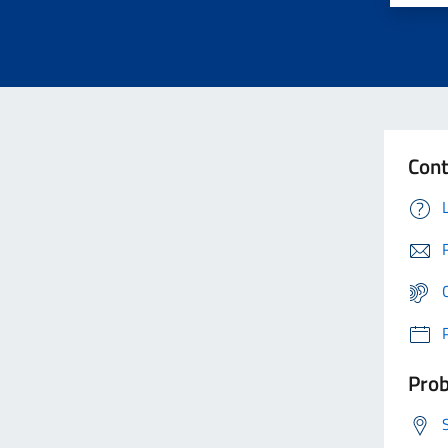
Cont
Prob