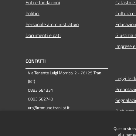
Enti e fondazioni
Catasto e
Politici
Cultura e
Personale amministrativo
Educazion
Documenti e dati
Giustizia 
Imprese 
CONTATTI
Via Tenente Luigi Morrico, 2 - 76125 Trani
Leggi le 
(BT)
Prenotaz
0883 581331
0883 582740
Segnalazi
urp@comune.trani.bt.it
Richiesta 
protocollo@cert.comune.trani.bt.it
P.IVA 00847390721
Questo sito 
C.F. 83000350724
alla navig