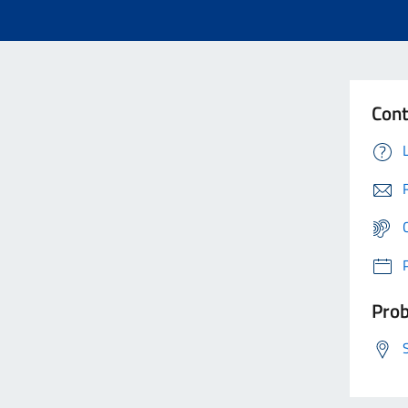
Cont
Prob