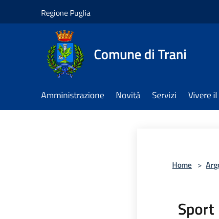
Salta al contenuto principale
Regione Puglia
Comune di Trani
Amministrazione
Novità
Servizi
Vivere 
Home
>
Arg
Sport