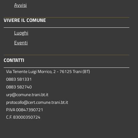
Avvisi
VIVERE IL COMUNE
Luoghi
Eventi
CONTATTI
Via Tenente Luigi Morrico, 2 - 76125 Trani (BT)
0883 581331
0883 582740
urp@comune.trani.bt.it
protocollo@cert.comune.trani.bt.it
P.IVA 00847390721
C.F. 83000350724