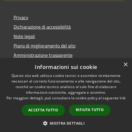
Privacy
Dichiarazione di accessibilità
Note legali
Piano di miglioramento del sito
Amministrazione trasparente
×
Albo Pretorio
Informazioni sui cookie
Questo sito web utilizza cookie tecnici e assimilati strettamente
necessari al corretto funzionamento e alla navigazione del sito,
nonché un cookie tecnico analitico al solo fine di elaborare
informazioni statistiche, aggregate e anonime.
RSS
Copyright © 2026 • Comune di
Per maggiori dettagli, può consultare la cookie policy al seguente
link
Accessibilità
Trani • Powered by
Privacy
Municipium
Accesso
•
RIFIUTA TUTTO
ACCETTA TUTTO
Cookie
redazione
Mappa del sito
MOSTRA DETTAGLI