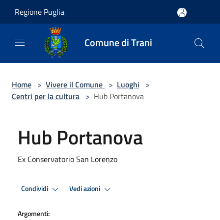
Salta al contenuto principale
Regione Puglia
Comune di Trani
Home
>
Vivere il Comune
>
Luoghi
>
Centri per la cultura
>
Hub Portanova
Hub Portanova
Ex Conservatorio San Lorenzo
Condividi
Vedi azioni
Argomenti: