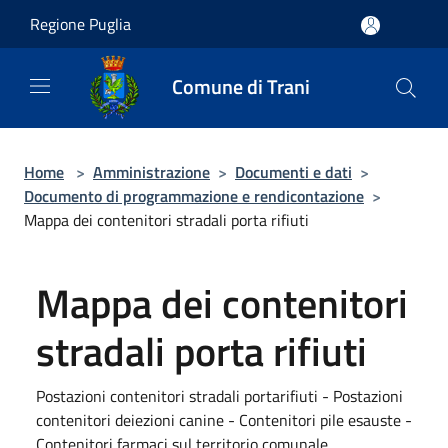
Salta al contenuto principale
Regione Puglia
Comune di Trani
Home
>
Amministrazione
>
Documenti e dati
>
Documento di programmazione e rendicontazione
>
Mappa dei contenitori stradali porta rifiuti
Mappa dei contenitori
stradali porta rifiuti
Postazioni contenitori stradali portarifiuti - Postazioni
contenitori deiezioni canine - Contenitori pile esauste -
Contenitori farmaci sul territorio comunale