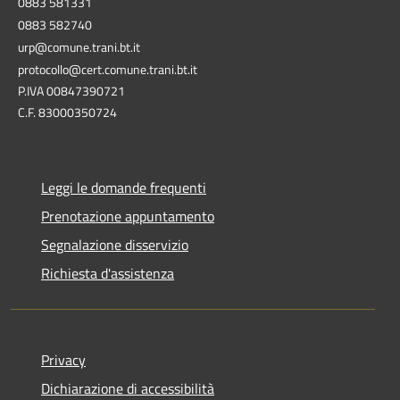
0883 581331
0883 582740
urp@comune.trani.bt.it
protocollo@cert.comune.trani.bt.it
P.IVA 00847390721
C.F. 83000350724
Leggi le domande frequenti
Prenotazione appuntamento
Segnalazione disservizio
Richiesta d'assistenza
Privacy
Dichiarazione di accessibilità