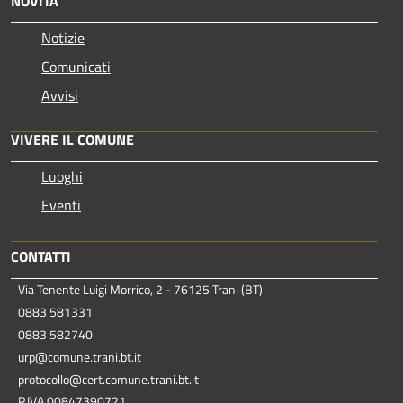
NOVITÀ
Notizie
Comunicati
Avvisi
VIVERE IL COMUNE
Luoghi
Eventi
CONTATTI
Via Tenente Luigi Morrico, 2 - 76125 Trani (BT)
0883 581331
0883 582740
urp@comune.trani.bt.it
protocollo@cert.comune.trani.bt.it
P.IVA 00847390721