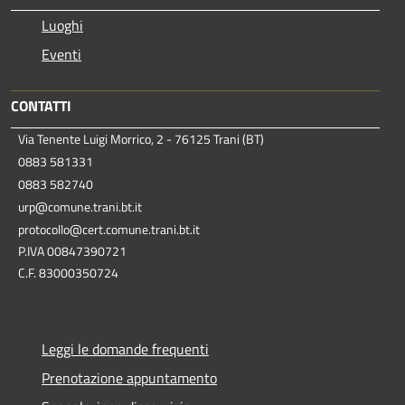
Luoghi
Eventi
CONTATTI
Via Tenente Luigi Morrico, 2 - 76125 Trani (BT)
0883 581331
0883 582740
urp@comune.trani.bt.it
protocollo@cert.comune.trani.bt.it
P.IVA 00847390721
C.F. 83000350724
Leggi le domande frequenti
Prenotazione appuntamento