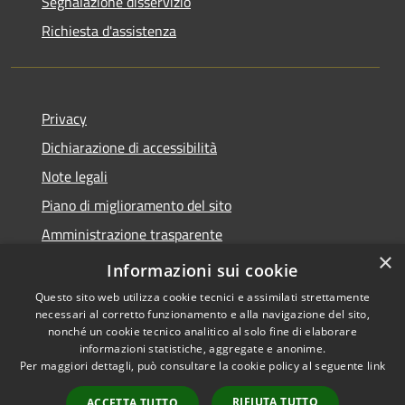
Segnalazione disservizio
Richiesta d'assistenza
Privacy
Dichiarazione di accessibilità
Note legali
Piano di miglioramento del sito
Amministrazione trasparente
×
Albo Pretorio
Informazioni sui cookie
Questo sito web utilizza cookie tecnici e assimilati strettamente
necessari al corretto funzionamento e alla navigazione del sito,
nonché un cookie tecnico analitico al solo fine di elaborare
informazioni statistiche, aggregate e anonime.
RSS
Copyright © 2026 • Comune di
Per maggiori dettagli, può consultare la cookie policy al seguente
link
Accessibilità
Trani • Powered by
Privacy
Municipium
Accesso
•
RIFIUTA TUTTO
ACCETTA TUTTO