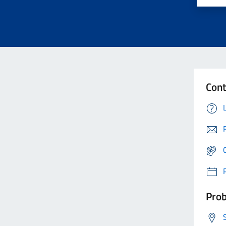
Cont
Prob