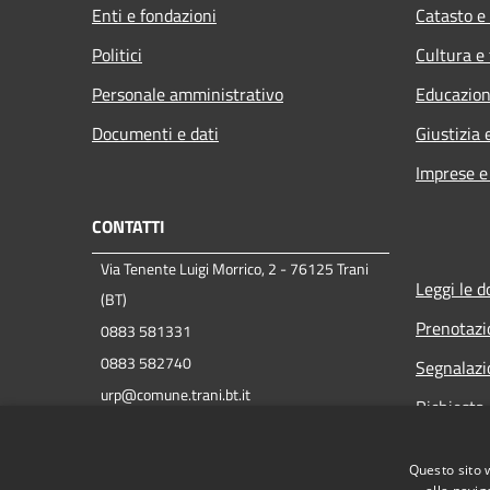
Enti e fondazioni
Catasto e
Politici
Cultura e
Personale amministrativo
Educazion
Documenti e dati
Giustizia 
Imprese 
CONTATTI
Via Tenente Luigi Morrico, 2 - 76125 Trani
Leggi le 
(BT)
Prenotaz
0883 581331
0883 582740
Segnalazi
urp@comune.trani.bt.it
Richiesta 
protocollo@cert.comune.trani.bt.it
P.IVA 00847390721
Questo sito 
C.F. 83000350724