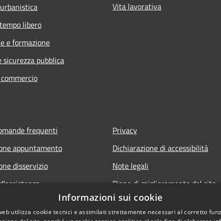
Vita lavorativa
 urbanistica
 tempo libero
e e formazione
e sicurezza pubblica
e commercio
domande frequenti
Privacy
ione appuntamento
Dichiarazione di accessibilità
one disservizio
Note legali
d'assistenza
Piano di miglioramento del sito
Informazioni sui cookie
Amministrazione trasparente
web utilizza cookie tecnici e assimilati strettamente necessari al corretto fu
Albo Pretorio