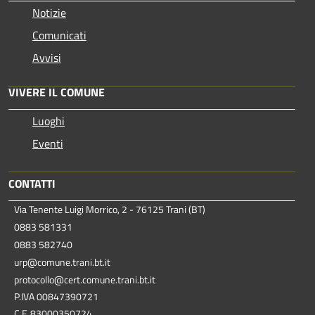
Notizie
Comunicati
Avvisi
VIVERE IL COMUNE
Luoghi
Eventi
CONTATTI
Via Tenente Luigi Morrico, 2 - 76125 Trani (BT)
0883 581331
0883 582740
urp@comune.trani.bt.it
protocollo@cert.comune.trani.bt.it
P.IVA 00847390721
C.F. 83000350724