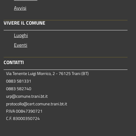
Avvisi
VIVERE IL COMUNE
Luoghi
Eventi
CONTATTI
Via Tenente Luigi Morrico, 2 - 76125 Trani (BT)
0883 581331
0883 582740
urp@comune.trani.bt.it
protocollo@cert.comune.trani.bt.it
P.IVA 00847390721
C.F. 83000350724