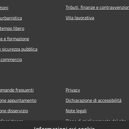
Tributi, finanze e contravvenzio
zioni
Vita lavorativa
 urbanistica
 tempo libero
e e formazione
e sicurezza pubblica
e commercio
domande frequenti
Privacy
ione appuntamento
Dichiarazione di accessibilità
one disservizio
Note legali
d'assistenza
Piano di miglioramento del sito