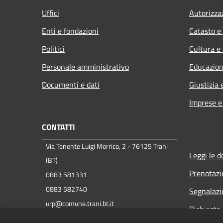
Uffici
Autorizza
Enti e fondazioni
Catasto e
Politici
Cultura e
Personale amministrativo
Educazion
Documenti e dati
Giustizia 
Imprese 
CONTATTI
Via Tenente Luigi Morrico, 2 - 76125 Trani
Leggi le 
(BT)
Prenotaz
0883 581331
0883 582740
Segnalazi
urp@comune.trani.bt.it
Richiesta 
protocollo@cert.comune.trani.bt.it