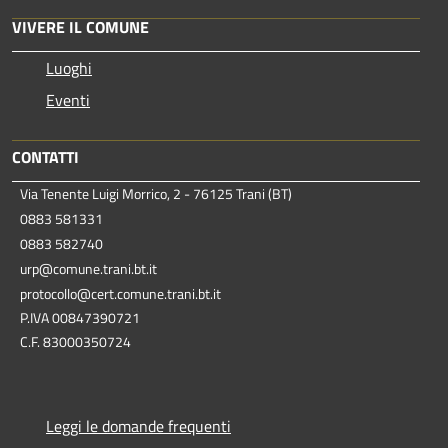
VIVERE IL COMUNE
Luoghi
Eventi
CONTATTI
Via Tenente Luigi Morrico, 2 - 76125 Trani (BT)
0883 581331
0883 582740
urp@comune.trani.bt.it
protocollo@cert.comune.trani.bt.it
P.IVA 00847390721
C.F. 83000350724
Leggi le domande frequenti