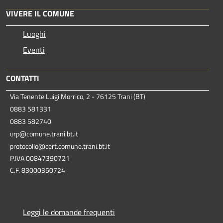
VIVERE IL COMUNE
Luoghi
Eventi
CONTATTI
Via Tenente Luigi Morrico, 2 - 76125 Trani (BT)
0883 581331
0883 582740
urp@comune.trani.bt.it
protocollo@cert.comune.trani.bt.it
P.IVA 00847390721
C.F. 83000350724
Leggi le domande frequenti