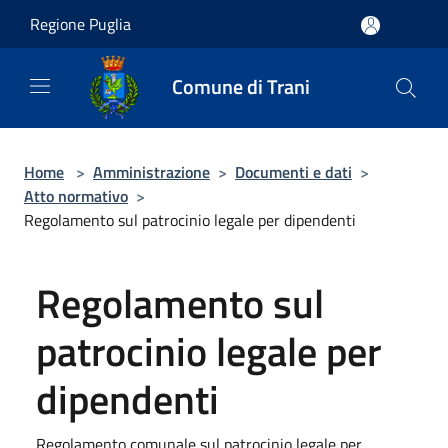
Salta al contenuto principale
Regione Puglia
Comune di Trani
Home
>
Amministrazione
>
Documenti e dati
>
Atto normativo
>
Regolamento sul patrocinio legale per dipendenti
Regolamento sul
patrocinio legale per
dipendenti
Regolamento comunale sul patrocinio legale per