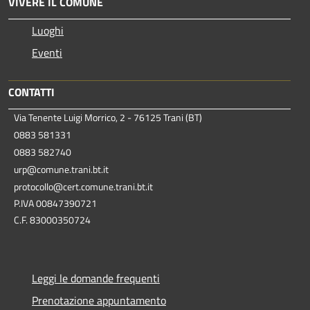
VIVERE IL COMUNE
Luoghi
Eventi
CONTATTI
Via Tenente Luigi Morrico, 2 - 76125 Trani (BT)
0883 581331
0883 582740
urp@comune.trani.bt.it
protocollo@cert.comune.trani.bt.it
P.IVA 00847390721
C.F. 83000350724
Leggi le domande frequenti
Prenotazione appuntamento