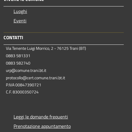
Luoghi
Eventi
CONTATTI
Via Tenente Luigi Morrico, 2 - 76125 Trani (BT)
0883 581331
0883 582740
urp@comune.trani.bt.it
protocollo@cert.comune.trani.bt.it
P.IVA 00847390721
C.F. 83000350724
Leggi le domande frequenti
Prenotazione appuntamento