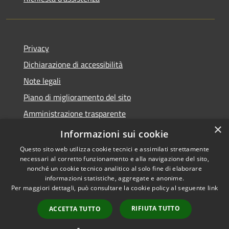
Privacy
Dichiarazione di accessibilità
Note legali
Piano di miglioramento del sito
Amministrazione trasparente
×
Albo Pretorio
Informazioni sui cookie
Questo sito web utilizza cookie tecnici e assimilati strettamente
necessari al corretto funzionamento e alla navigazione del sito,
nonché un cookie tecnico analitico al solo fine di elaborare
informazioni statistiche, aggregate e anonime.
RSS
Copyright © 2026 • Comune di
Per maggiori dettagli, può consultare la cookie policy al seguente
link
Accessibilità
Trani • Powered by
Privacy
Municipium
Accesso
•
RIFIUTA TUTTO
ACCETTA TUTTO
Cookie
redazione