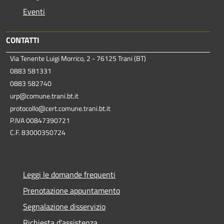
Eventi
CONTATTI
Via Tenente Luigi Morrico, 2 - 76125 Trani (BT)
0883 581331
0883 582740
urp@comune.trani.bt.it
protocollo@cert.comune.trani.bt.it
P.IVA 00847390721
C.F. 83000350724
Leggi le domande frequenti
Prenotazione appuntamento
Segnalazione disservizio
Richiesta d'assistenza