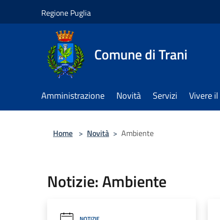
Salta al contenuto principale
Regione Puglia
Comune di Trani
Amministrazione
Novità
Servizi
Vivere 
Home
>
Novità
>
Ambiente
Notizie: Ambiente
NOTIZIE