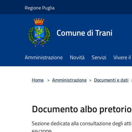
Salta al contenuto principale
Regione Puglia
Comune di Trani
Amministrazione
Novità
Servizi
Vivere 
Home
>
Amministrazione
>
Documenti e dati
Documento albo pretorio
Sezione dedicata alla consultazione degli atti a
69/2009