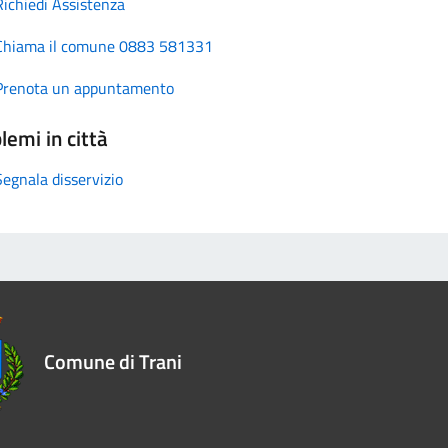
Richiedi Assistenza
Chiama il comune 0883 581331
Prenota un appuntamento
lemi in città
Segnala disservizio
Comune di Trani