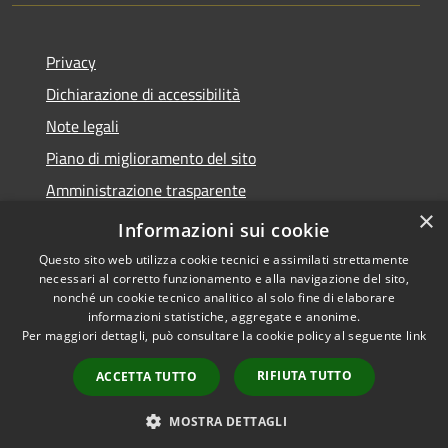
Privacy
Dichiarazione di accessibilità
Note legali
Piano di miglioramento del sito
Amministrazione trasparente
×
Albo Pretorio
Informazioni sui cookie
Questo sito web utilizza cookie tecnici e assimilati strettamente
necessari al corretto funzionamento e alla navigazione del sito,
nonché un cookie tecnico analitico al solo fine di elaborare
informazioni statistiche, aggregate e anonime.
RSS
Copyright © 2026 • Comune di
Per maggiori dettagli, può consultare la cookie policy al seguente
link
Accessibilità
Trani • Powered by
Privacy
Municipium
Accesso
•
RIFIUTA TUTTO
ACCETTA TUTTO
Cookie
redazione
Mappa del sito
MOSTRA DETTAGLI