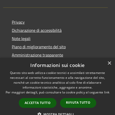
Privacy
Dichiarazione di accessibilità
Note legali
Piano di miglioramento del sito
Amministrazione trasparente
×
Albo Pretorio
Informazioni sui cookie
Questo sito web utilizza cookie tecnici e assimilati strettamente
necessari al corretto funzionamento e alla navigazione del sito,
nonché un cookie tecnico analitico al solo fine di elaborare
informazioni statistiche, aggregate e anonime.
RSS
Copyright © 2026 • Comune di
Per maggiori dettagli, può consultare la cookie policy al seguente
link
Accessibilità
Trani • Powered by
Privacy
Municipium
Accesso
•
RIFIUTA TUTTO
ACCETTA TUTTO
Cookie
redazione
Mappa del sito
MOSTRA DETTAGLI