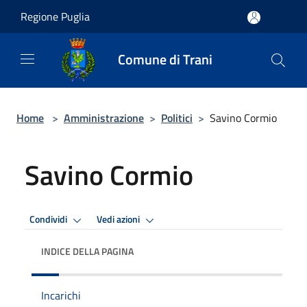
Salta al contenuto principale
Regione Puglia
Comune di Trani
Home
>
Amministrazione
>
Politici
>
Savino Cormio
Savino Cormio
Condividi
Vedi azioni
INDICE DELLA PAGINA
Incarichi