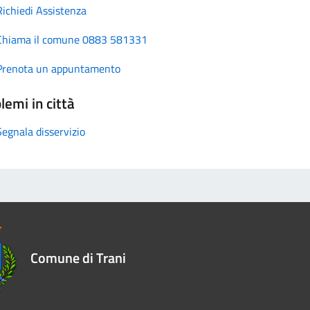
Richiedi Assistenza
Chiama il comune 0883 581331
Prenota un appuntamento
lemi in città
Segnala disservizio
Comune di Trani