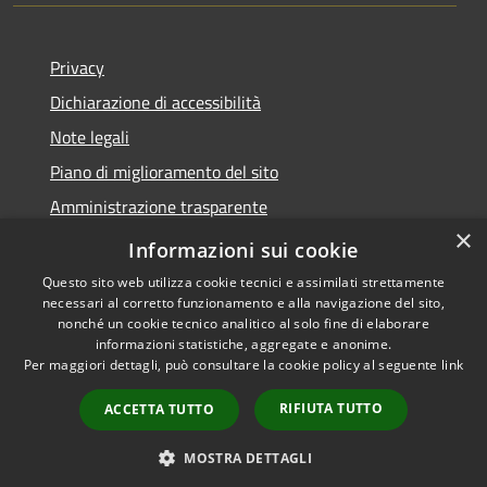
Privacy
Dichiarazione di accessibilità
Note legali
Piano di miglioramento del sito
Amministrazione trasparente
×
Albo Pretorio
Informazioni sui cookie
Questo sito web utilizza cookie tecnici e assimilati strettamente
necessari al corretto funzionamento e alla navigazione del sito,
nonché un cookie tecnico analitico al solo fine di elaborare
informazioni statistiche, aggregate e anonime.
RSS
Copyright © 2026 • Comune di
Per maggiori dettagli, può consultare la cookie policy al seguente
link
Accessibilità
Trani • Powered by
Privacy
Municipium
Accesso
•
RIFIUTA TUTTO
ACCETTA TUTTO
Cookie
redazione
Mappa del sito
MOSTRA DETTAGLI