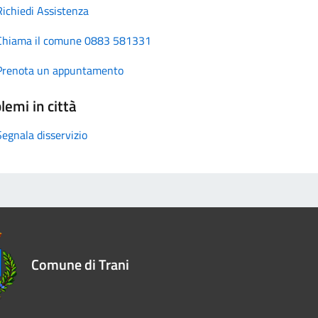
Richiedi Assistenza
Chiama il comune 0883 581331
Prenota un appuntamento
lemi in città
Segnala disservizio
Comune di Trani