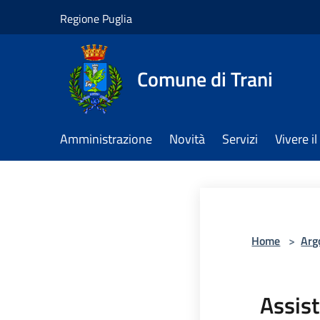
Salta al contenuto principale
Regione Puglia
Comune di Trani
Amministrazione
Novità
Servizi
Vivere 
Home
>
Arg
Assist