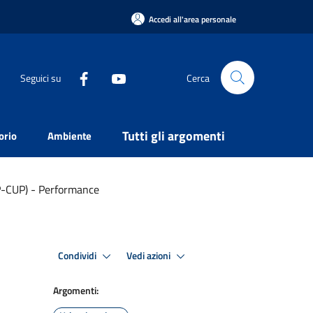
Accedi all'area personale
Seguici su
Cerca
Tutti gli argomenti
orio
Ambiente
P-CUP) - Performance
Condividi
Vedi azioni
Argomenti: