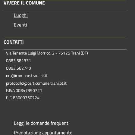
VIVERE IL COMUNE
Luoghi
Eventi
CONTATTI
Via Tenente Luigi Morrico, 2 - 76125 Trani (BT)
0883 581331
0883 582740
urp@comune.trani.bt.it
protocollo@cert.comune.trani.bt.it
P.IVA 00847390721
C.F. 83000350724
Leggi le domande frequenti
Prenotazione appuntamento