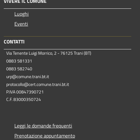
VIVERE IL COMUNE
Luoghi
Eventi
CONTATTI
Via Tenente Luigi Morrico, 2 - 76125 Trani (BT)
0883 581331
0883 582740
urp@comune.trani.bt.it
protocollo@cert.comune.trani.bt.it
P.IVA 00847390721
C.F. 83000350724
Leggi le domande frequenti
Prenotazione appuntamento