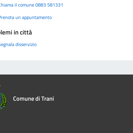
Chiama il comune 0883 581331
Prenota un appuntamento
lemi in città
Segnala disservizio
Comune di Trani