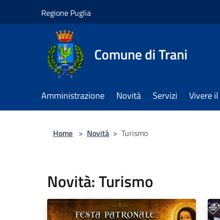
Salta al contenuto principale
Regione Puglia
Comune di Trani
Amministrazione
Novità
Servizi
Vivere 
Home
>
Novità
>
Turismo
Novità: Turismo