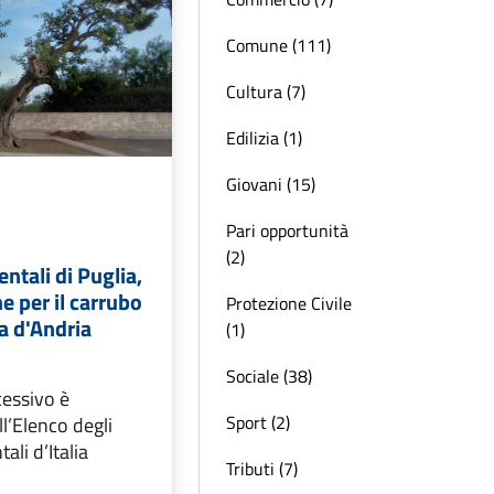
Comune (111)
Cultura (7)
Edilizia (1)
Giovani (15)
Pari opportunità
(2)
tali di Puglia,
he per il carrubo
Protezione Civile
a d'Andria
(1)
Sociale (38)
cessivo è
Sport (2)
ll’Elenco degli
li d’Italia
Tributi (7)