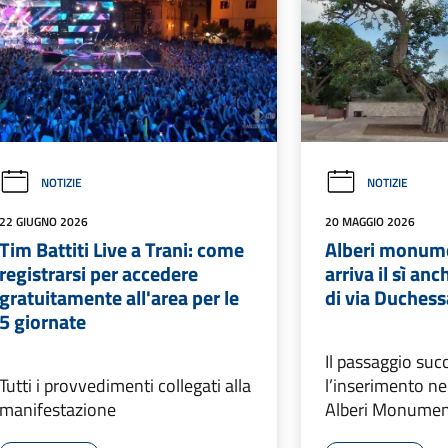
NOTIZIE
NOTIZIE
22 GIUGNO 2026
20 MAGGIO 2026
Tim Battiti Live a Trani: come
Alberi monumen
registrarsi per accedere
arriva il sì anc
gratuitamente all'area per le
di via Duchess
5 giornate
Il passaggio suc
Tutti i provvedimenti collegati alla
l’inserimento ne
manifestazione
Alberi Monumenta