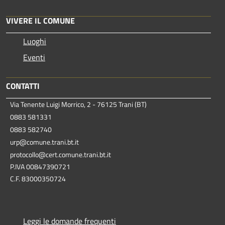
VIVERE IL COMUNE
Luoghi
Eventi
CONTATTI
Via Tenente Luigi Morrico, 2 - 76125 Trani (BT)
0883 581331
0883 582740
urp@comune.trani.bt.it
protocollo@cert.comune.trani.bt.it
P.IVA 00847390721
C.F. 83000350724
Leggi le domande frequenti