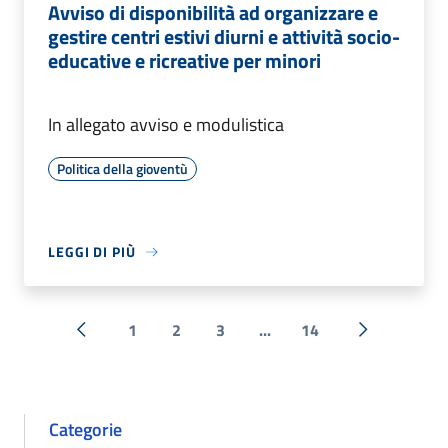
Avviso di disponibilità ad organizzare e
gestire centri estivi diurni e attività socio-
educative e ricreative per minori
In allegato avviso e modulistica
Politica della gioventù
LEGGI DI PIÙ
1
2
3
...
14
« Precedente
Successiva 
Categorie