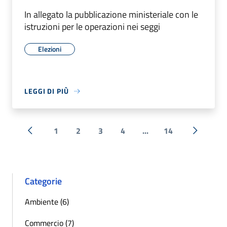
In allegato la pubblicazione ministeriale con le
istruzioni per le operazioni nei seggi
Elezioni
LEGGI DI PIÙ
1
2
3
4
...
14
« Precedente
Successi
Categorie
Ambiente (6)
Commercio (7)