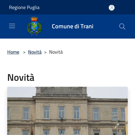
Salta al contenuto principale
Regione Puglia
Comune di Trani
Home
>
Novità
>
Novità
Novità